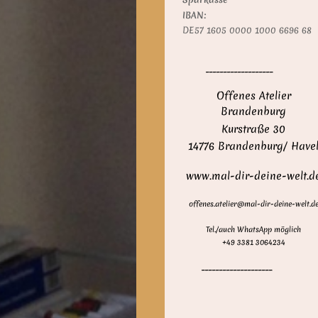
IBAN:
DE57 1605 0000 1000 6696 68
___________________
Offenes Atelier
Brandenburg
Kurstraße 30
14776 Brandenburg/ Have
www.mal-dir-deine-welt.d
offenes.atelier@mal-dir-deine-welt.d
Tel./auch WhatsApp möglich
+49
3381 3064234
____________________