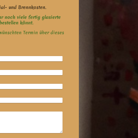
ial- und Brennkosten.
r noch viele fertig glasierte
bestellen könnt.
wünschten Termin über dieses