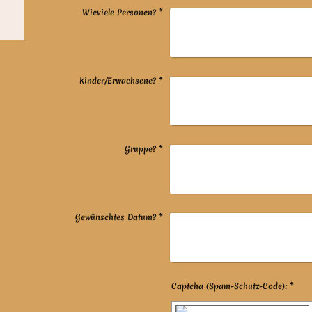
Wieviele Personen?
*
Kinder/Erwachsene?
*
Gruppe?
*
Gewünschtes Datum?
*
Captcha (Spam-Schutz-Code): *