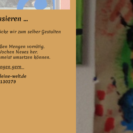
eren ...
ücke wir zum selber Gestalten
oßen Mengen vorrätig.
 Wochen Neues her.
r meist umsetzen können.
ungen gern
deine-welt.de
 5130279